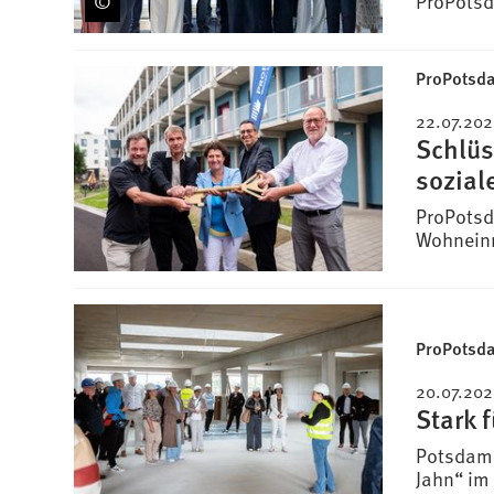
ProPots
ProPotsd
22.07.20
Schlüs
sozial
ProPotsd
Wohneinr
ProPotsd
20.07.20
Stark 
Potsdams
Jahn“ im 