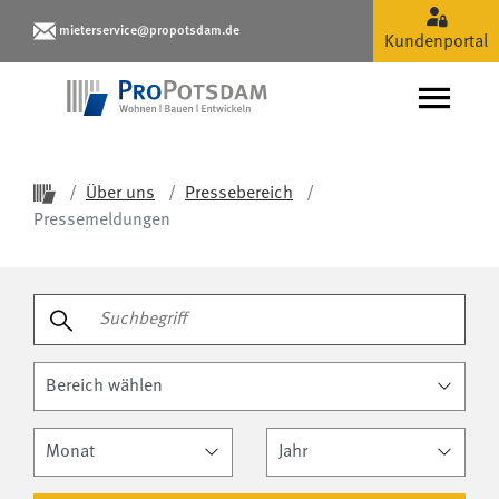
Meta Navigation
Pressemeldungen
mieterservice@propotsdam.de
Kundenportal
Hauptnavigation
Naviga
Startseite ProPotsdam
Über uns
Pressebereich
Pressemeldungen
Pressebereich durchsuchen
Suchbegriff
Suchen
Bereich
Monat
Jahr