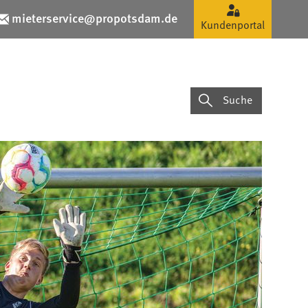
er
mieterservice@propotsdam.de
Kundenportal
Suche