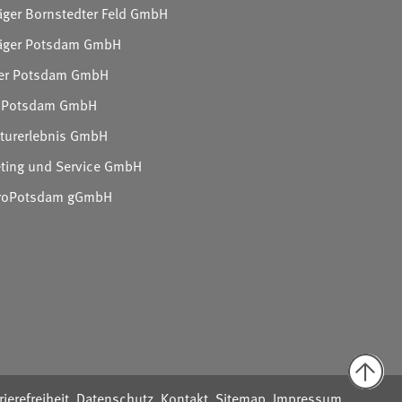
äger Bornstedter Feld GmbH
räger Potsdam GmbH
ger Potsdam GmbH
en Potsdam GmbH
turerlebnis GmbH
ting und Service GmbH
 ProPotsdam gGmbH
rierefreiheit
Datenschutz
Kontakt
Sitemap
Impressum