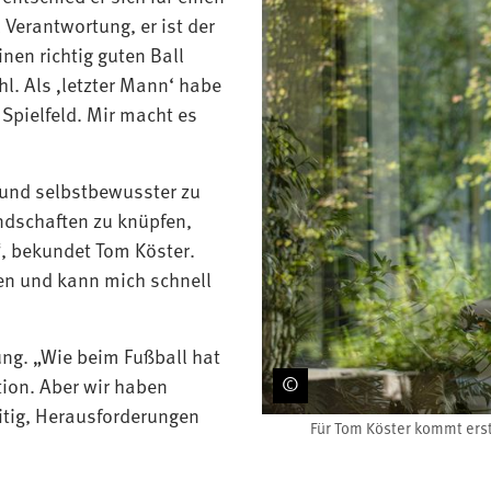
 Verantwortung, er ist der
inen richtig guten Ball
l. Als ‚letzter Mann‘ habe
Spielfeld. Mir macht es
r und selbstbewusster zu
undschaften zu knüpfen,
, bekundet Tom Köster.
den und kann mich schnell
ung. „Wie beim Fußball hat
tion. Aber wir haben
itig, Herausforderungen
Für Tom Köster kommt erst