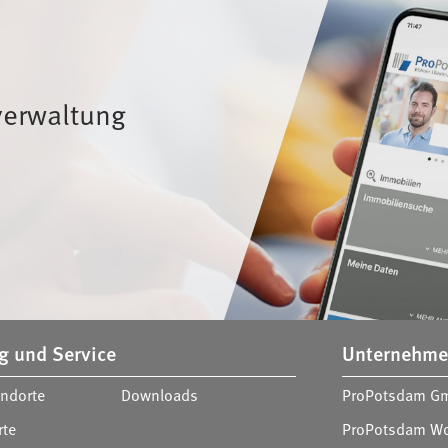
erwaltung
nks
g und Service
Unternehme
andorte
Downloads
ProPotsdam G
rte
ProPotsdam W