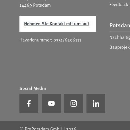
Feedback
14469 Potsdam
Unser Mieterservice:
Nehmen Sie Kontakt mit uns auf
Potsda
Nachhalt
Havarienummer:
0331/6206111
Bauprojek
Social Media
Auf Facebook besuchen
Auf Youtube besuchen
Auf Instagram besuchen
Auf Linkedin be
Metanavigation
© ProPotsdam GmbH | 2026