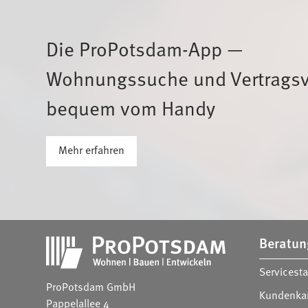
Die ProPotsdam-App —
Wohnungssuche und Vertragsv
bequem vom Handy
Mehr erfahren
Anschrift und weiterführende Li
Beratun
Servicest
Adressdaten
ProPotsdam GmbH
Kundenka
Pappelallee 4