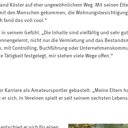
nd Köster auf eher ungewöhnlichem Weg. Mit seinen Elter
akt mit den Menschen gekommen, die Wohnungsbesichtigun
ch fand das voll cool.“
n seinem Gefühl. „Die Inhalte sind vielfältig und sehr gu
 kennengelernt, nicht nur die Vermietung und das Bestand
, mit Controlling, Buchführung oder Unternehmenskommun
 Tätigkeit festgelegt, mir stehen viele Wege offen.“
iner Karriere als Amateursportler gebastelt. „Meine Eltern 
t er sich. In Vereinen spielt er seit seinem sechsten Leben
entschied er sich für einen