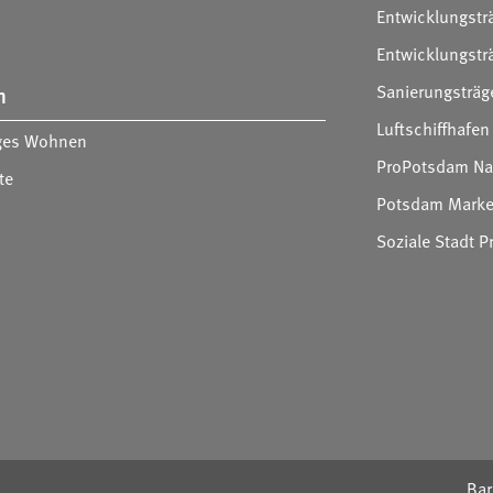
Entwicklungstr
Entwicklungst
Sanierungsträ
m
Luftschiffhaf
iges Wohnen
ProPotsdam Na
te
Potsdam Marke
Soziale Stadt
suchen
Bar