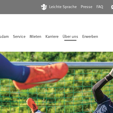
en Fußball kontaktfreudig
Leichte Sprache
Presse
FAQ
tsdam
Service
Mieten
Karriere
Über uns
Erwerben